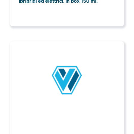
ibribridi ed elettrici. In box 150 ml.