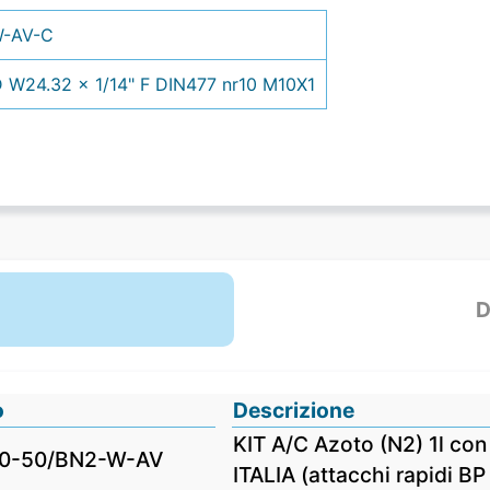
W-AV-C
W24.32 x 1/14" F DIN477 nr10 M10X1
D
o
Descrizione
KIT A/C Azoto (N2) 1l co
0-50/BN2-W-AV
ITALIA (attacchi rapidi BP