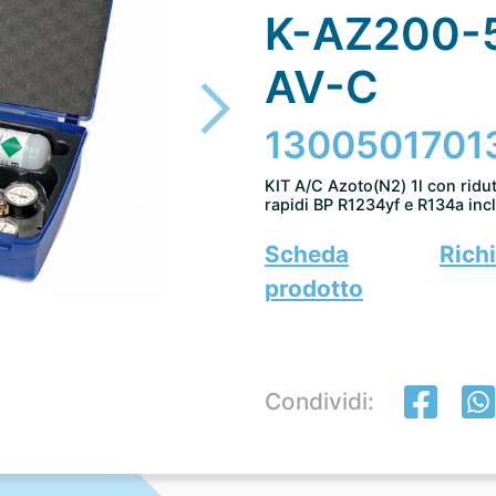
K-AZ200-
AV-C
1300501701
KIT A/C Azoto(N2) 1l con rid
rapidi BP R1234yf e R134a incl
Scheda
Richi
prodotto
Condividi: