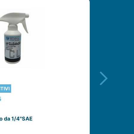
TIVI
LAMPAD
5
Codice
Modell
io da 1/4"SAE
UV-Det