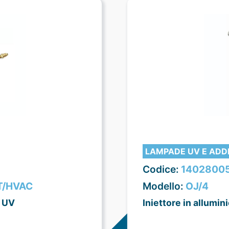
LAMPADE UV E ADDI
Codice:
1402800
T/HVAC
Modello:
OJ/4
a UV
Iniettore in allumin