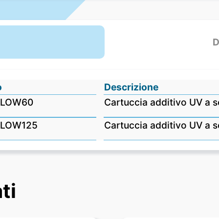
D
o
Descrizione
LLOW60
Cartuccia additivo UV a s
LLOW125
Cartuccia additivo UV a s
ti