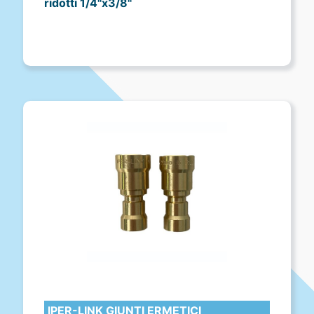
ridotti 1/4"x3/8"
IPER-LINK GIUNTI ERMETICI